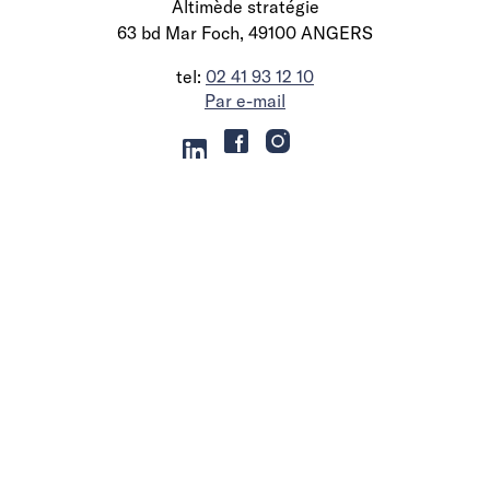
Altimède stratégie
63 bd Mar Foch, 49100 ANGERS
tel:
02 41 93 12 10
Par e-mail
Nos accompagnements stratégiques en
immobilier
Définition de schéma directeur
Optimisation de vos surfaces
Stratégie d’investissement
Rédaction de cahier des charges immobilier
Recherche de locaux
Négociation et rédaction du bail