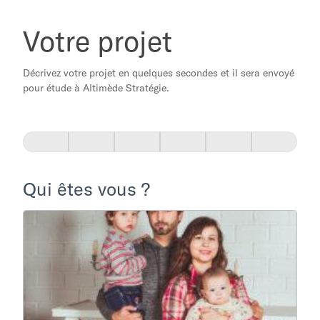
Votre
Votre projet
projet
Décrivez votre projet en quelques secondes et il sera envoyé
pour étude à Altimède Stratégie.
If
you
are
human,
leave
Qui êtes vous ?
this
field
blank.