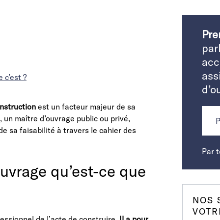
Pre
par
acc
ass
 c’est ?
d’o
onstruction
est un facteur majeur de sa
e, un maître d’ouvrage public ou privé,
 sa faisabilité à travers le cahier des
Par 
ouvrage qu’est-ce que
NOS 
VOTR
ssionnel de l’acte de construire.
Il a pour