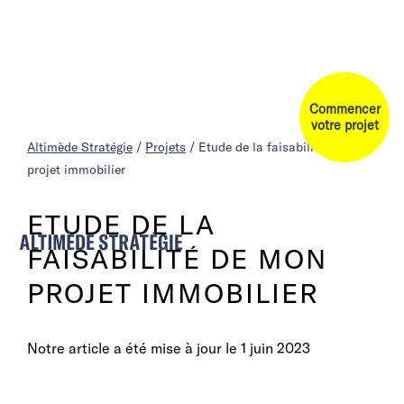
Commencer
votre projet
Altimède Stratégie
/
Projets
/
Etude de la faisabilité de mon
projet immobilier
ETUDE DE LA
FAISABILITÉ DE MON
PROJET IMMOBILIER
Notre article a été mise à jour le
1 juin 2023