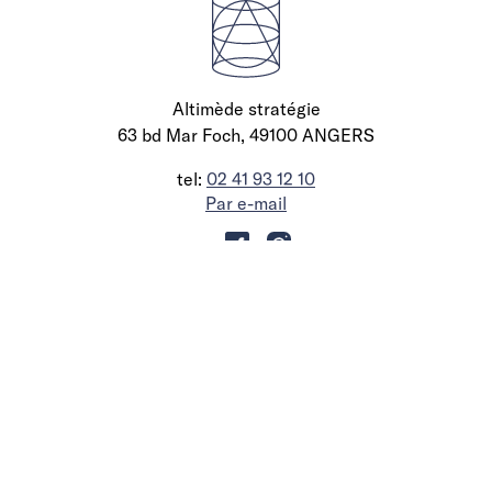
Altimède stratégie
63 bd Mar Foch, 49100 ANGERS
tel:
02 41 93 12 10
Par e-mail
Nos accompagnements stratégiques en
immobilier
Définition de schéma directeur
Optimisation de vos surfaces
Stratégie d’investissement