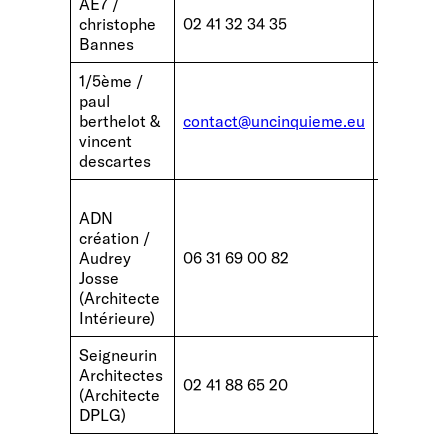
AE7 /
christophe
02 41 32 34 35
https://
Bannes
1/5ème /
paul
berthelot &
contact@uncinquieme.eu
https://
vincent
descartes
ADN
création /
https://a
Audrey
06 31 69 00 82
architect
Josse
(Architecte
Intérieure)
Seigneurin
Architectes
http://w
02 41 88 65 20
(Architecte
angers.
DPLG)