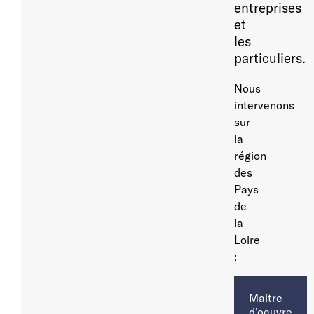
entreprises
et
les
particuliers.
Nous
intervenons
sur
la
région
des
Pays
de
la
Loire
:
Maitre
d'oeuvre