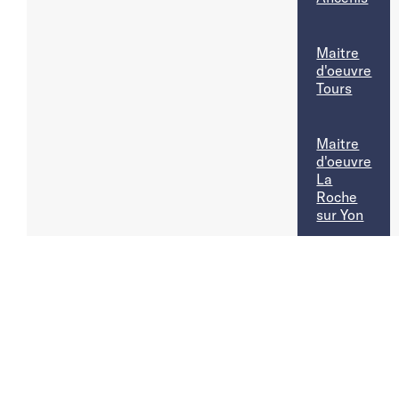
Maitre
d'oeuvre
Tours
Maitre
d'oeuvre
La
Roche
sur Yon
Maitre
d'oeuvre
Le Mans