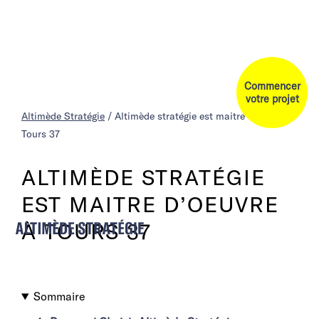
Commencer
votre projet
Altimède Stratégie
/
Altimède stratégie est maitre d’oeuvre à
Tours 37
ALTIMÈDE STRATÉGIE
EST MAITRE D’OEUVRE
À TOURS 37
Sommaire